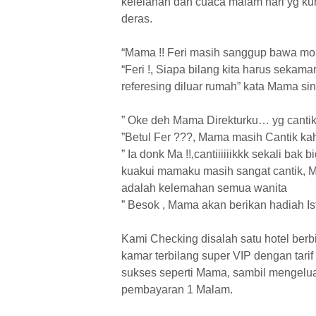
kelelahan dan cuaca malam hari yg ku
deras.
“Mama !! Feri masih sanggup bawa mob
“Feri !, Siapa bilang kita harus sekama
referesing diluar rumah” kata Mama si
” Oke deh Mama Direkturku… yg cantik
”Betul Fer ???, Mama masih Cantik kah
” Ia donk Ma !!,cantiiiiiikkk sekali ba
kuakui mamaku masih sangat cantik, 
adalah kelemahan semua wanita
” Besok , Mama akan berikan hadiah Is
Kami Checking disalah satu hotel berb
kamar terbilang super VIP dengan tarif
sukses seperti Mama, sambil mengelua
pembayaran 1 Malam.