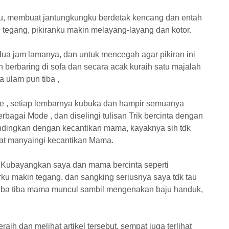
tu, membuat jantungkungku berdetak kencang dan entah
tegang, pikiranku makin melayang-layang dan kotor.
a jam lamanya, dan untuk mencegah agar pikiran ini
n berbaring di sofa dan secara acak kuraih satu majalah
a ulam pun tiba ,
e , setiap lembarnya kubuka dan hampir semuanya
bagai Mode , dan diselingi tulisan Trik bercinta dengan
andingkan dengan kecantikan mama, kayaknya sih tdk
pat manyaingi kecantikan Mama.
a Kubayangkan saya dan mama bercinta seperti
orku makin tegang, dan sangking seriusnya saya tdk tau
tiba tiba mama muncul sambil mengenakan baju handuk,
ih dan melihat artikel tersebut, sempat juga terlihat