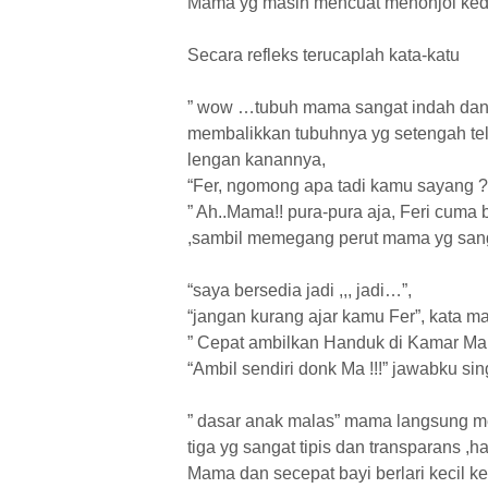
Mama yg masih mencuat menonjol ke
Secara refleks terucaplah kata-katu
” wow …tubuh mama sangat indah dan s
membalikkan tubuhnya yg setengah te
lengan kanannya,
“Fer, ngomong apa tadi kamu sayang 
” Ah..Mama!! pura-pura aja, Feri cuma b
,sambil memegang perut mama yg san
“saya bersedia jadi ,,, jadi…”,
“jangan kurang ajar kamu Fer”, kata
” Cepat ambilkan Handuk di Kamar Man
“Ambil sendiri donk Ma !!!” jawabku sin
” dasar anak malas” mama langsung m
tiga yg sangat tipis dan transparans 
Mama dan secepat bayi berlari kecil k