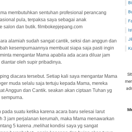
B
B
ama membutuhkan sentuhan profesional perancang
nasional pula, terpaksa saya sebagai anak
F
 salon dan butik. filmbokepjepang.com
Is
J
ra alamiah sudah sangat cantik, seksi dan anggun dan
bah kesempurnaannya membuat siapa saja pasti ingin
K
diminta mengantar Mama apabila ada acara diluar jam
diantar oleh supir pribadinya.
Si
g diacara tersebut. Setiap kali saya mengantar Mama
men
er muda selalu saja tertuju kepada Mama, mereka
adm
t Anggun dan Cantik. seakan akan ciptaan Tuhan yg
g sempurna.
Me
pada suatu ketika karena acara baru selesai larut
ebih 3 jam perjalanan kerumah, maka Mama menawarkan
intang 5 karena ,melihat kondisi saya yg sangat