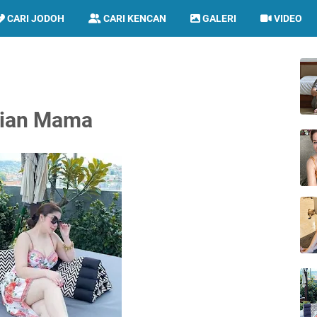
CARI JODOH
CARI KENCAN
GALERI
VIDEO
sian Mama