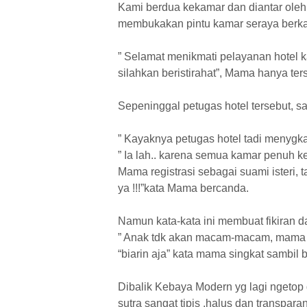
Kami berdua kekamar dan diantar oleh
membukakan pintu kamar seraya berk
” Selamat menikmati pelayanan hotel 
silahkan beristirahat”, Mama hanya te
Sepeninggal petugas hotel tersebut, 
” Kayaknya petugas hotel tadi menygka k
” Ia lah.. karena semua kamar penuh k
Mama registrasi sebagai suami isteri
ya !!!”kata Mama bercanda.
Namun kata-kata ini membuat fikiran 
” Anak tdk akan macam-macam, mama !!,
“biarin aja” kata mama singkat sambi
Dibalik Kebaya Modern yg lagi ngeto
sutra sangat tipis ,halus dan transpar