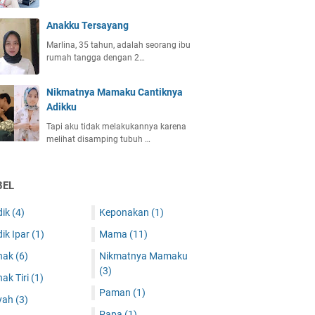
Anakku Tersayang
Marlina, 35 tahun, adalah seorang ibu
rumah tangga dengan 2…
Nikmatnya Mamaku Cantiknya
Adikku
Tapi aku tidak melakukannya karena
melihat disamping tubuh …
BEL
dik
(4)
Keponakan
(1)
ik Ipar
(1)
Mama
(11)
nak
(6)
Nikmatnya Mamaku
(3)
ak Tiri
(1)
Paman
(1)
yah
(3)
Papa
(1)