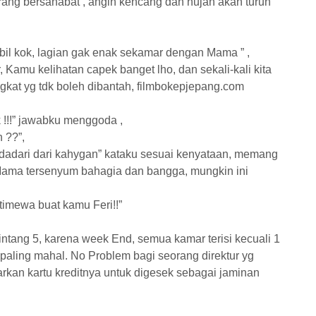
rang bersahabat , angin kencang dan hujan akan turun
il kok, lagian gak enak sekamar dengan Mama ” ,
r, Kamu kelihatan capek banget lho, dan sekali-kali kita
ngkat yg tdk boleh dibantah, filmbokepjepang.com
 !!!” jawabku menggoda ,
 ??”,
k bidadari dari kahygan” kataku sesuai kenyataan, memang
Mama tersenyum bahagia dan bangga, mungkin ini
timewa buat kamu Feri!!”
intang 5, karena week End, semua kamar terisi kecuali 1
 paling mahal. No Problem bagi seorang direktur yg
rkan kartu kreditnya untuk digesek sebagai jaminan