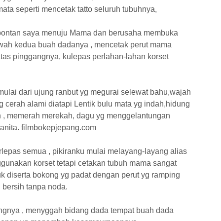
ta seperti mencetak tatto seluruh tubuhnya,
”, spontan saya menuju Mama dan berusaha membuka
awah kedua buah dadanya , mencetak perut mama
tas pinggangnya, kulepas perlahan-lahan korset
ai dari ujung ranbut yg megurai selewat bahu,wajah
yg cerah alami diatapi Lentik bulu mata yg indah,hidung
ah , memerah merekah, dagu yg menggelantungan
nita. filmbokepjepang.com
lepas semua , pikiranku mulai melayang-layang alias
unakan korset tetapi cetakan tubuh mama sangat
k diserta bokong yg padat dengan perut yg ramping
 bersih tanpa noda.
ngnya , menyggah bidang dada tempat buah dada