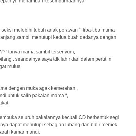
depan yg menambah kesempurnaannya.
eksi melebihi tubuh anak perawan “, tiba-tiba mama
lanjang sambil menutupi kedua buah dadanya dengan
???” tanya mama sambil tersenyum,
ilang , seandainya saya tdk lahir dari dalam perut ini
gat mulus,
 mama dengan muka agak kemerahan ,
di,untuk salin pakaian mama “,
gkat,
embuka seluruh pakaiannya kecuali CD berbentuk segi
,hanya dapat menutupi sebagian lubang dan bibir memek
earah kamar mandi.