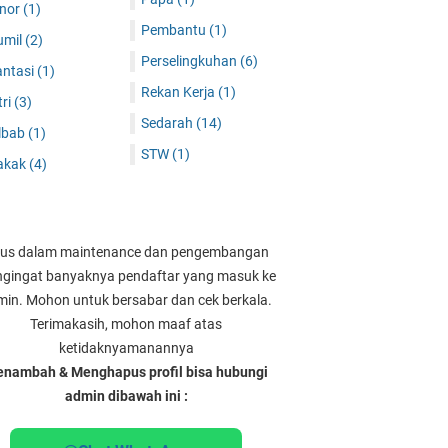
inor
(1)
Pembantu
(1)
umil
(2)
Perselingkuhan
(6)
antasi
(1)
Rekan Kerja
(1)
tri
(3)
Sedarah
(14)
ilbab
(1)
STW
(1)
akak
(4)
tus dalam maintenance dan pengembangan
gingat banyaknya pendaftar yang masuk ke
in. Mohon untuk bersabar dan cek berkala.
Terimakasih, mohon maaf atas
ketidaknyamanannya
nambah & Menghapus profil bisa hubungi
admin dibawah ini :