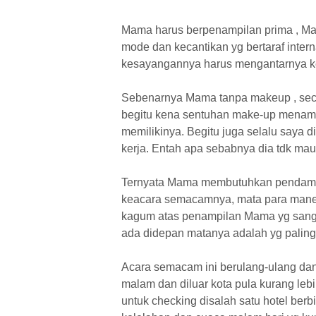
Mama harus berpenampilan prima , M
mode dan kecantikan yg bertaraf inter
kesayangannya harus mengantarnya ke
Sebenarnya Mama tanpa makeup , seca
begitu kena sentuhan make-up menam
memilikinya. Begitu juga selalu saya 
kerja. Entah apa sebabnya dia tdk mau 
Ternyata Mama membutuhkan pendampin
keacara semacamnya, mata para maneg
kagum atas penampilan Mama yg sanga
ada didepan matanya adalah yg palin
Acara semacam ini berulang-ulang dan 
malam dan diluar kota pula kurang l
untuk checking disalah satu hotel berb