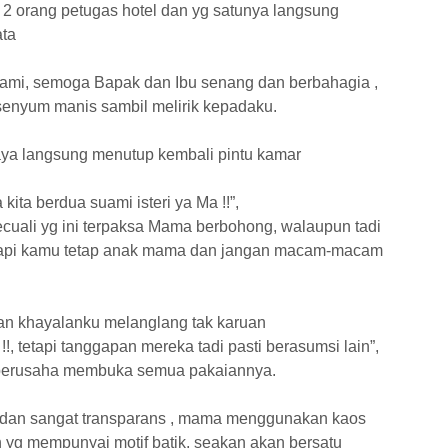
 2 orang petugas hotel dan yg satunya langsung
ata
kami, semoga Bapak dan Ibu senang dan berbahagia ,
rsenyum manis sambil melirik kepadaku.
saya langsung menutup kembali pintu kamar
ita berdua suami isteri ya Ma !!”,
ecuali yg ini terpaksa Mama berbohong, walaupun tadi
, tapi kamu tetap anak mama dan jangan macam-macam
dan khayalanku melanglang tak karuan
 tetapi tanggapan mereka tadi pasti berasumsi lain”,
l berusaha membuka semua pakaiannya.
p dan sangat transparans , mama menggunakan kaos
an yg mempunyai motif batik, seakan akan bersatu