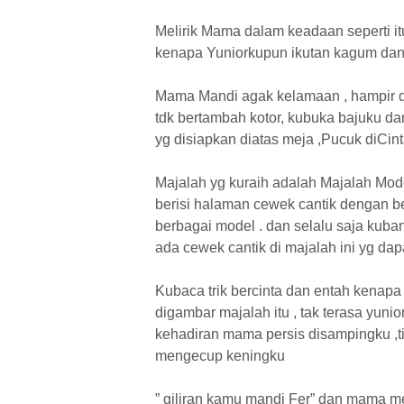
Melirik Mama dalam keadaan seperti i
kenapa Yuniorkupun ikutan kagum dan 
Mama Mandi agak kelamaan , hampir du
tdk bertambah kotor, kubuka bajuku da
yg disiapkan diatas meja ,Pucuk diCint
Majalah yg kuraih adalah Majalah Mod
berisi halaman cewek cantik dengan ber
berbagai model . dan selalu saja kub
ada cewek cantik di majalah ini yg da
Kubaca trik bercinta dan entah kenap
digambar majalah itu , tak terasa yuni
kehadiran mama persis disampingku ,
mengecup keningku
” giliran kamu mandi Fer” dan mama mera