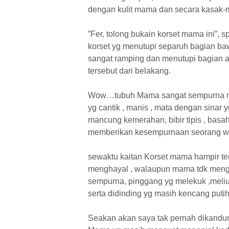
dengan kulit mama dan secara kasak-ma
”Fer, tolong bukain korset mama ini
korset yg menutupi separuh bagian b
sangat ramping dan menutupi bagian a
tersebut dari belakang.
Wow…tubuh Mama sangat sempurna mul
yg cantik , manis , mata dengan sinar 
mancung kemerahan, bibir tipis , bas
memberikan kesempurnaan seorang wa
sewaktu kaitan Korset mama hampir ter
menghayal , walaupun mama tdk mengg
sempurna, pinggang yg melekuk ,meliu
serta didinding yg masih kencang putih
Seakan akan saya tak pernah dikandu