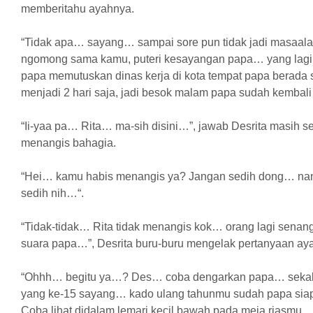
memberitahu ayahnya.
“Tidak apa… sayang… sampai sore pun tidak jadi masaala
ngomong sama kamu, puteri kesayangan papa… yang lagi b
papa memutuskan dinas kerja di kota tempat papa berada se
menjadi 2 hari saja, jadi besok malam papa sudah kembal
“Ii-yaa pa… Rita… ma-sih disini…”, jawab Desrita masih 
menangis bahagia.
“Hei… kamu habis menangis ya? Jangan sedih dong… nanti
sedih nih…“.
“Tidak-tidak… Rita tidak menangis kok… orang lagi sen
suara papa…”, Desrita buru-buru mengelak pertanyaan ay
“Ohhh… begitu ya…? Des… coba dengarkan papa… sekali 
yang ke-15 sayang… kado ulang tahunmu sudah papa siap
Coba lihat didalam lemari kecil bawah pada meja riasmu