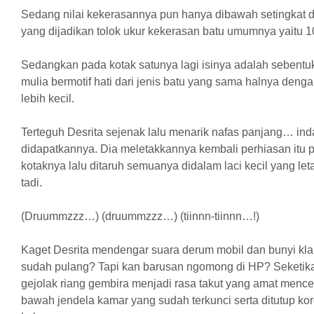
Sedang nilai kekerasannya pun hanya dibawah setingkat da
yang dijadikan tolok ukur kekerasan batu umumnya yaitu 1
Sedangkan pada kotak satunya lagi isinya adalah sebentuk
mulia bermotif hati dari jenis batu yang sama halnya deng
lebih kecil.
Terteguh Desrita sejenak lalu menarik nafas panjang… ind
didapatkannya. Dia meletakkannya kembali perhiasan itu
kotaknya lalu ditaruh semuanya didalam laci kecil yang leta
tadi.
(Druummzzz…) (druummzzz…) (tiinnn-tiinnn…!)
Kaget Desrita mendengar suara derum mobil dan bunyi k
sudah pulang? Tapi kan barusan ngomong di HP? Seketika
gejolak riang gembira menjadi rasa takut yang amat menc
bawah jendela kamar yang sudah terkunci serta ditutup kord