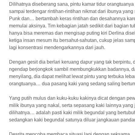
Dilihatnya diseberang sana, pintu kamar tidur orangtuanya
sampai terdengar rintihan-rintihan nikmat dari ibunya yan
Punk dan… bertambah keras rintihan dan desahannya kar
memulai aksinya. Tim kebagian jatah sedikit dari bagian 
hanya bisa meremas dan mengisap puting kiri Derlina diseli
ketiga insan mesum itu bersahut-sahutan, cukup jelas samp
lagi konsentrasi mendengarkannya dari jauh.
Dengan gesit dia berlari keruang dapur yang tak berpintu,
ngendap berjongkok sambil membungkukkan badannya, da
menyilang, dia dapat melihat lewat pintu yang terbuka lebar
orangtuanya… dua pasang kaki yang sedang saling bert
Yang putih mulus dan kuku-kuku kakinya dicat dengan pew
milik ibunya yang nakal, serta sepasang kaki lainnya yang
dilihatnya… adalah pasti kaki milik begundal yang bertubu
sedangkan kaki begundal satunya diluar jangkauan pand
Desrita mencoba membaca situasi lagi dengan seksama…