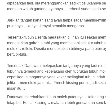
dipaparkan tadi, dia merenggangkan sedikit pelukannya se
menatap wajah ganteng ayahnya… terhenti sudah sedu-s
Jari-jari tangan kanan sang ayah tanpa sadar memilin-milin
puterinya… kenyal-kenyal semakin mengeras.
Tersentak tubuh Desrita merasakan pilinan itu seakan me
mengalirkan gairah birahi yang membasahi sekujur tubuh
molek… refleks Desrita mendekatkan bibirnya pada bibi
bertubi-tubi…
Tersentak Dartowan melepaskan tangannya yang tadi memil
tubuhnya terjengkang kebelakang oleh tubrukan tubuh mo
cepat kedua tangannya yang kekar melingkari tubuh indah
jelita… memeluknya erat… French kissing pun terjadi secar
insan itu…
Dartowan merebahkan tubuh molek puterinya… telentang 
tetap ber-Fench kissing… malahan lebih gencar dan seru 