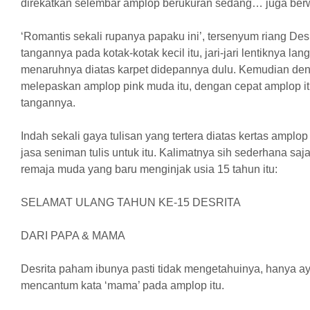
direkatkan selembar amplop berukuran sedang… juga ber
‘Romantis sekali rupanya papaku ini’, tersenyum riang De
tangannya pada kotak-kotak kecil itu, jari-jari lentiknya 
menaruhnya diatas karpet didepannya dulu. Kemudian deng
melepaskan amplop pink muda itu, dengan cepat amplop i
tangannya.
Indah sekali gaya tulisan yang tertera diatas kertas amplo
jasa seniman tulis untuk itu. Kalimatnya sih sederhana sa
remaja muda yang baru menginjak usia 15 tahun itu:
SELAMAT ULANG TAHUN KE-15 DESRITA
DARI PAPA & MAMA
Desrita paham ibunya pasti tidak mengetahuinya, hanya aya
mencantum kata ‘mama’ pada amplop itu.