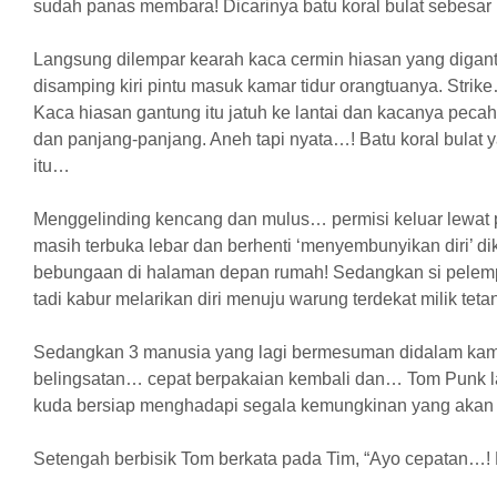
sudah panas membara! Dicarinya batu koral bulat sebesa
Langsung dilempar kearah kaca cermin hiasan yang digant
disamping kiri pintu masuk kamar tidur orangtuanya. Stri
Kaca hiasan gantung itu jatuh ke lantai dan kacanya peca
dan panjang-panjang. Aneh tapi nyata…! Batu koral bulat 
itu…
Menggelinding kencang dan mulus… permisi keluar lewat 
masih terbuka lebar dan berhenti ‘menyembunyikan diri’ 
bebungaan di halaman depan rumah! Sedangkan si pelempa
tadi kabur melarikan diri menuju warung terdekat milik te
Sedangkan 3 manusia yang lagi bermesuman didalam kam
belingsatan… cepat berpakaian kembali dan… Tom Punk l
kuda bersiap menghadapi segala kemungkinan yang akan 
Setengah berbisik Tom berkata pada Tim, “Ayo cepatan…! 