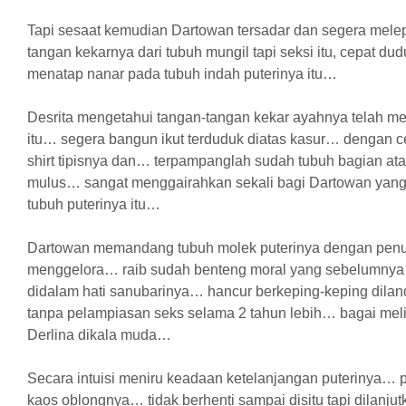
Tapi sesaat kemudian Dartowan tersadar dan segera mele
tangan kekarnya dari tubuh mungil tapi seksi itu, cepat du
menatap nanar pada tubuh indah puterinya itu…
Desrita mengetahui tangan-tangan kekar ayahnya telah m
itu… segera bangun ikut terduduk diatas kasur… dengan c
shirt tipisnya dan… terpampanglah sudah tubuh bagian at
mulus… sangat menggairahkan sekali bagi Dartowan yan
tubuh puterinya itu…
Dartowan memandang tubuh molek puterinya dengan penu
menggelora… raib sudah benteng moral yang sebelumnya s
didalam hati sanubarinya… hancur berkeping-keping dilan
tanpa pelampiasan seks selama 2 tahun lebih… bagai melih
Derlina dikala muda…
Secara intuisi meniru keadaan ketelanjangan puterinya… 
kaos oblongnya… tidak berhenti sampai disitu tapi dilanju