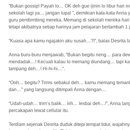
“Bukan gossip! Payah lo… OK deh gue ijinin lo libur hari in
sekolah lagi ya… jangan lupa! ”, demikian kata-kata Anna 
guru pembimbing mereka. Memang di sekolah mereka hari S
tetapi akibatnya setiap harinya jam pelajaran bertambah 1 
“Kuasa apa kamu ngajakin aku susah…?!”, balas Desrita la
Anna buru-buru menjawab, “Bukan begitu neng… para dewa
mendadak…! Kecuali kalau lo memang diundang… tapi k
tampang deh…! Hi-hi-hi…“.
“Ooh… begitu? Trims sebakul deh… kamu memang temank
dan…” yang langsung ditimpali Anna dengan…
“Udah-udah… trim’s balik… iiih… lesbai deh…!”, Anna l
percakapan lewat cellular itu.
Terdiam sejenak Desrita duduk ditepi tempat tidur, wajahn