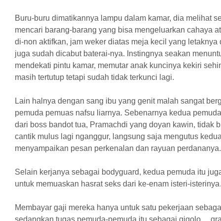
Buru-buru dimatikannya lampu dalam kamar, dia melihat se
mencari barang-barang yang bisa mengeluarkan cahaya at
di-non aktifkan, jam weker diatas meja kecil yang letaknya d
juga sudah dicabut baterai-nya. Instingnya seakan menunt
mendekati pintu kamar, memutar anak kuncinya kekiri sehin
masih tertutup tetapi sudah tidak terkunci lagi.
Lain halnya dengan sang ibu yang genit malah sangat be
pemuda pemuas nafsu liarnya. Sebenarnya kedua pemuda 
dari boss bandot tua, Pramachdi yang doyan kawin, tidak 
cantik mulus lagi nganggur, langsung saja mengutus kedu
menyampaikan pesan perkenalan dan rayuan perdananya.
Selain kerjanya sebagai bodyguard, kedua pemuda itu ju
untuk memuaskan hasrat seks dari ke-enam isteri-isteriny
Membayar gaji mereka hanya untuk satu pekerjaan sebaga
sedangkan tugas pemuda-pemuda itu sebagai gigolo… gra