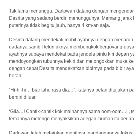
Tak lama menunggu, Dartowan datang dengan mengendar
Desrita yang sedang berdiri menunggunya. Memang jarak 
puterinya tidak begitu jauh, hanya 4 km-an saja.
Desrita datang mendekati mobil ayahnya dengan menaruh
dadanya sambil telunjuknya membengkok bergoyang-goy
ayahnya supaya mendekat pada jendela pintu kiri depan y
mendoyongkan tubuhnya kekiri dan melongokkan muka keluar
dengan cepat Desrita mendekatkan bibirnya pada bibir ay
heran.
“Hi-hi-hi… biar tahu rasa dia…”, katanya pelan ditujukan
berdiri diluar.
‘Gila…! Cantik-cantik kok mainannya sama oom-oom…!’, ter
temannya melongo menyaksikan adegan ciuman itu berla
Dartowan telah melajukan mobilnya, pandangannya fokus k