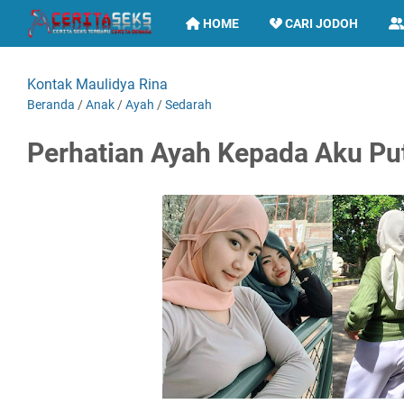
HOME
CARI JODOH
Kontak Maulidya Rina
Beranda
/
Anak
/
Ayah
/
Sedarah
Perhatian Ayah Kepada Aku Put