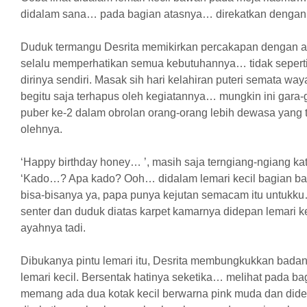
didalam sana… pada bagian atasnya… direkatkan dengan
Duduk termangu Desrita memikirkan percakapan dengan a
selalu memperhatikan semua kebutuhannya… tidak seperti
dirinya sendiri. Masak sih hari kelahiran puteri semata wa
begitu saja terhapus oleh kegiatannya… mungkin ini gara
puber ke-2 dalam obrolan orang-orang lebih dewasa yang 
olehnya.
‘Happy birthday honey… ’, masih saja terngiang-ngiang kata
‘Kado…? Apa kado? Ooh… didalam lemari kecil bagian b
bisa-bisanya ya, papa punya kejutan semacam itu untukk
senter dan duduk diatas karpet kamarnya didepan lemari 
ayahnya tadi.
Dibukanya pintu lemari itu, Desrita membungkukkan bad
lemari kecil. Bersentak hatinya seketika… melihat pada b
memang ada dua kotak kecil berwarna pink muda dan dideka