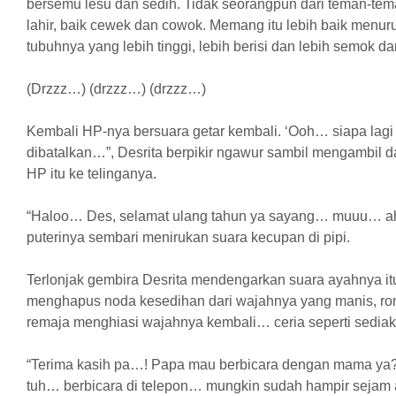
bersemu lesu dan sedih. Tidak seorangpun dari teman-te
lahir, baik cewek dan cowok. Memang itu lebih baik menur
tubuhnya yang lebih tinggi, lebih berisi dan lebih semok 
(Drzzz…) (drzzz…) (drzzz…)
Kembali HP-nya bersuara getar kembali. ‘Ooh… siapa lagi
dibatalkan…”, Desrita berpikir ngawur sambil mengambil
HP itu ke telinganya.
“Haloo… Des, selamat ulang tahun ya sayang… muuu… a
puterinya sembari menirukan suara kecupan di pipi.
Terlonjak gembira Desrita mendengarkan suara ayahnya it
menghapus noda kesedihan dari wajahnya yang manis, ron
remaja menghiasi wajahnya kembali… ceria seperti sediak
“Terima kasih pa…! Papa mau berbicara dengan mama ya? 
tuh… berbicara di telepon… mungkin sudah hampir sejam a