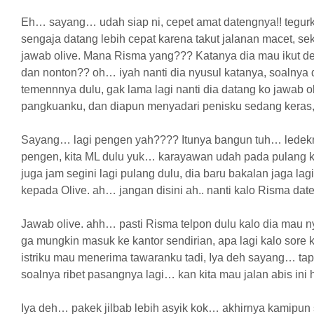
Eh… sayang… udah siap ni, cepet amat datengnya!! tegu
sengaja datang lebih cepat karena takut jalanan macet, 
jawab olive. Mana Risma yang??? Katanya dia mau ikut 
dan nonton?? oh… iyah nanti dia nyusul katanya, soalnya
temennnya dulu, gak lama lagi nanti dia datang ko jawab o
pangkuanku, dan diapun menyadari penisku sedang keras
Sayang… lagi pengen yah???? Itunya bangun tuh… ledekny
pengen, kita ML dulu yuk… karayawan udah pada pulang k
juga jam segini lagi pulang dulu, dia baru bakalan jaga la
kepada Olive. ah… jangan disini ah.. nanti kalo Risma dat
Jawab olive. ahh… pasti Risma telpon dulu kalo dia mau n
ga mungkin masuk ke kantor sendirian, apa lagi kalo sore ka
istriku mau menerima tawaranku tadi, Iya deh sayang… tap
soalnya ribet pasangnya lagi… kan kita mau jalan abis in
Iya deh… pakek jilbab lebih asyik kok… akhirnya kamipun 