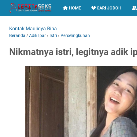
HOME
CARI JODOH
Kontak Maulidya Rina
Beranda
/
Adik Ipar
/
Istri
/
Perselingkuhan
Nikmatnya istri, legitnya adik i