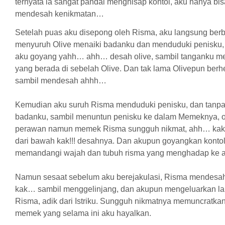
ternyata ia sangat pandai menghisap kontol, aku hanya bis
mendesah kenikmatan…
Setelah puas aku disepong oleh Risma, aku langsung berb
menyuruh Olive menaiki badanku dan menduduki penisk
aku goyang yahh… ahh… desah olive, sambil tanganku 
yang berada di sebelah Olive. Dan tak lama Olivepun berhe
sambil mendesah ahhh…
Kemudian aku suruh Risma menduduki penisku, dan tanpa
badanku, sambil menuntun penisku ke dalam Memeknya, 
perawan namun memek Risma sungguh nikmat, ahh… ka
dari bawah kak!!! desahnya. Dan akupun goyangkan kontol
memandangi wajah dan tubuh risma yang menghadap ke a
Namun sesaat sebelum aku berejakulasi, Risma mende
kak… sambil menggelinjang, dan akupun mengeluarkan la
Risma, adik dari Istriku. Sungguh nikmatnya memuncratka
memek yang selama ini aku hayalkan.