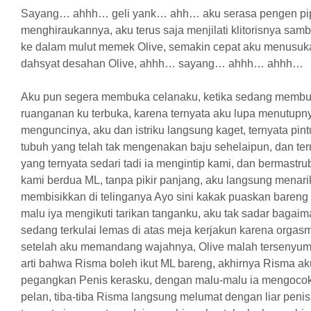
Sayang… ahhh… geli yank… ahh… aku serasa pengen pi
menghiraukannya, aku terus saja menjilati klitorisnya sam
ke dalam mulut memek Olive, semakin cepat aku menusuka
dahsyat desahan Olive, ahhh… sayang… ahhh… ahhh…
Aku pun segera membuka celanaku, ketika sedang membuka
ruanganan ku terbuka, karena ternyata aku lupa menutupny
menguncinya, aku dan istriku langsung kaget, ternyata pint
tubuh yang telah tak mengenakan baju sehelaipun, dan ter
yang ternyata sedari tadi ia mengintip kami, dan bermastr
kami berdua ML, tanpa pikir panjang, aku langsung menar
membisikkan di telinganya Ayo sini kakak puaskan bareng
malu iya mengikuti tarikan tanganku, aku tak sadar bagai
sedang terkulai lemas di atas meja kerjakun karena orgas
setelah aku memandang wajahnya, Olive malah tersenyum
arti bahwa Risma boleh ikut ML bareng, akhirnya Risma a
pegangkan Penis kerasku, dengan malu-malu ia mengoco
pelan, tiba-tiba Risma langsung melumat dengan liar penis