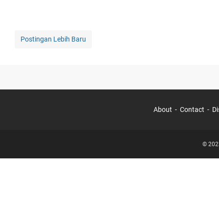
Postingan Lebih Baru
About
Contact
Di
© 202